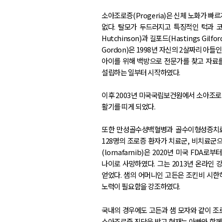
소아조로증(Progeria)은 신체 노화가 빠
없다. 탈모가 두드러지고 특징적인 턱과 코
Hutchinson)과 길포드(Hastings 
Gordon)은 1998년 자신의 2살짜리 아
아이를 위해 백방으로 전문가를 찾고 자료를
설립하는 일부터 시작하였다.
이후 2003년 미국국립보건원에서 소아조로
활기를 띠게 되었다.
또한 만성골수성백혈병과 골수이형성증치료제로
128명의 조로증 환자가 치료군, 비치료군
(lornafarnib)은 2020년 미국 F
나이로 사망하였다. 그는 2013년 온라인 강연
얻었다. 샘의 어머니인 고든은 조킨비 시한
노력이 필요함을 강조하였다.
국내의 경우에도 고든과 샘 모자와 같이 조로
소아조로증 진단을 받고 현재는 아빠와 함께