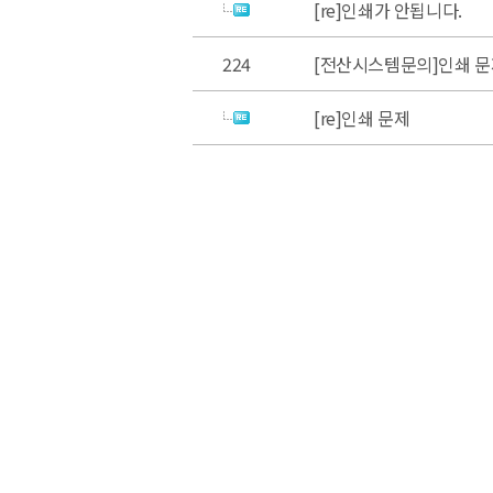
[re]인쇄가 안됩니다.
224
[전산시스템문의]인쇄 문
[re]인쇄 문제