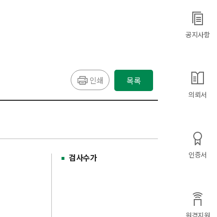
공지사항
인쇄
목록
의뢰서
인증서
검사수가
원격지원