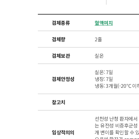
검체종류
혈액여지
검체량
2홀
검체보관
실온
실온: 7일
검체안정성
냉장: 7일
냉동: 3개월(-20℃ 이
참고치
선천성 난청 환자에서 
는 유전성 비증후군성 난청(
임상적의의
개 변이를 확인할 수 