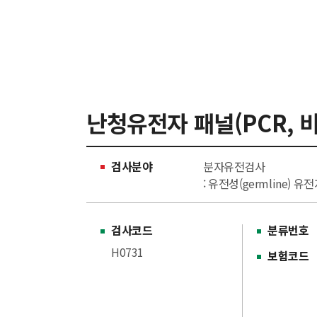
난청유전자 패널(PCR, 
검사분야
분자유전검사
: 유전성(germline) 유
검사코드
분류번호
H0731
보험코드