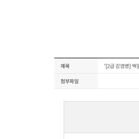
제목
'[2급 감염병] 
첨부파일