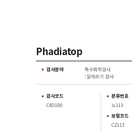
Phadiatop
검사분야
특수화학검사
: 알레르기 검사
검사코드
분류번호
C6D100
노113
보험코드
CZ113