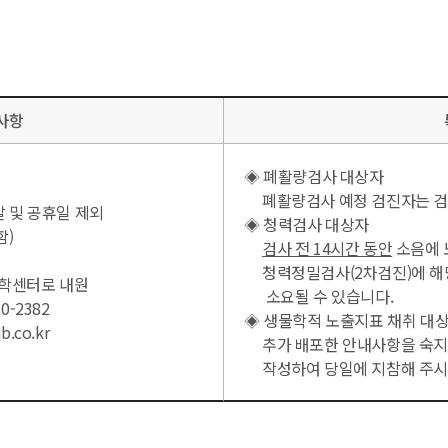
사항
◈ 폐활량검사 대상자
폐활량검사 예정 검진자는 검사 
 주말 및 공휴일 제외
◈ 청력검사 대상자
함)
검사 전 14시간 동안
소음에 
청력정밀검사(2차검진)에 해당
의학센터로 내원
소요될 수 있습니다.
10-2382
◈ 생물학적 노출지표 채취 대
.co.kr
추가 배포한 안내사항을 숙지
작성하여 당일에 지참해 주시