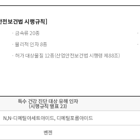
업안전보건법 시행규칙]
금속류 20종
물리적 인자 8종
허가 대상물질 12종(산업안전보건법 시행령 제88조)
특수 건강 진단 대상 유해 인자
(시행규칙 별표 23)
N,N-디메틸아세트아미드, 디메틸포름아미드
벤젠