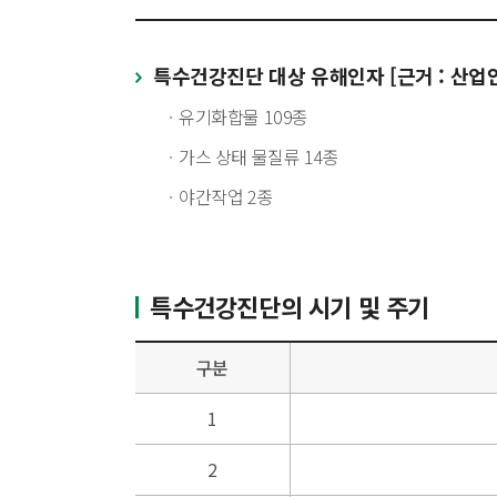
특수건강진단 대상 유해인자 [근거 : 산
유기화합물 109종
가스 상태 물질류 14종
야간작업 2종
특수건강진단의 시기 및 주기
구분
1
2