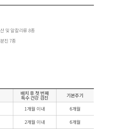
산 및 알칼리류 8종
분진 7종
배치 후 첫 번째
기본주기
특수 건강 검진
1개월 이내
6개월
2개월 이내
6개월